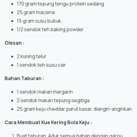
170 gram tepung terigu protein sedang
25 gram maizena
15 gram susu bubuk
1/2 sendok teh baking powder
Olesan :
2 kuning telur
1 sendok teh susu cair
Bahan Taburan :
1 sendok makan margarin
2 sendok makan tepung segitiga
25 gram keju cheddar parut kasar, diangin-anginkan
Cara Membuat Kue Kering Bola Keju :
Buat taburan, Aduk semua bahan dengan garpu