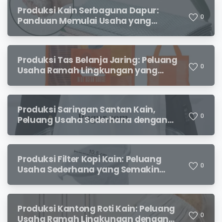
Produksi Kain Serbaguna Dapur:
0
Panduan Memulai Usaha yang
Menjanjikan untuk Pebisnis Pemula
Produksi Tas Belanja Jaring: Peluang
0
Usaha Ramah Lingkungan yang
Menjanjikan
Produksi Saringan Santan Kain,
0
Peluang Usaha Sederhana dengan
Permintaan yang Terus Meningkat
Produksi Filter Kopi Kain: Peluang
0
Usaha Sederhana yang Semakin
Diminati Pecinta Kopi
Produksi Kantong Roti Kain: Peluang
0
Usaha Ramah Lingkungan dengan