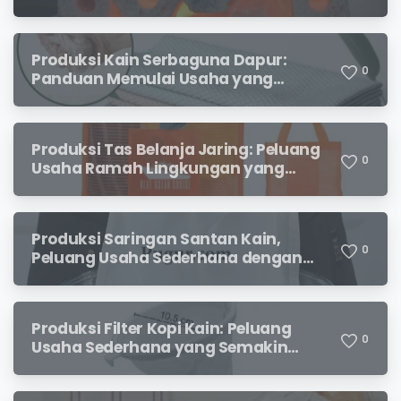
Produksi Kain Serbaguna Dapur:
0
Panduan Memulai Usaha yang
Menjanjikan untuk Pebisnis Pemula
Produksi Tas Belanja Jaring: Peluang
0
Usaha Ramah Lingkungan yang
Menjanjikan
Produksi Saringan Santan Kain,
0
Peluang Usaha Sederhana dengan
Permintaan yang Terus Meningkat
Produksi Filter Kopi Kain: Peluang
0
Usaha Sederhana yang Semakin
Diminati Pecinta Kopi