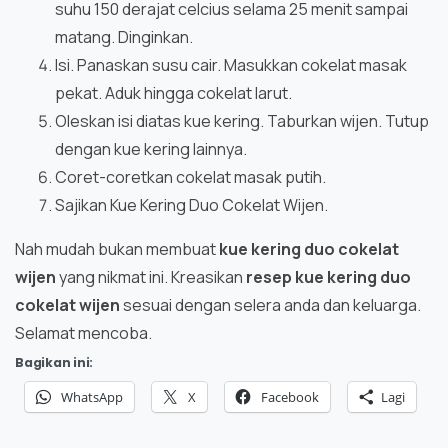
suhu 150 derajat celcius selama 25 menit sampai
matang. Dinginkan.
Isi. Panaskan susu cair. Masukkan cokelat masak
pekat. Aduk hingga cokelat larut.
Oleskan isi diatas kue kering. Taburkan wijen. Tutup
dengan kue kering lainnya.
Coret-coretkan cokelat masak putih.
Sajikan Kue Kering Duo Cokelat Wijen.
Nah mudah bukan membuat
k
ue kering duo cokelat
wijen
yang nikmat ini. Kreasikan
resep
k
ue kering duo
cokelat wijen
sesuai dengan selera anda dan keluarga.
Selamat mencoba.
Bagikan ini:
WhatsApp
X
Facebook
Lagi