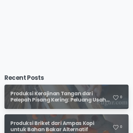
Recent Posts
Produksi Kerajinan Tangan dari
0
Pelepah Pisang Kering: Peluang Usaha
Kreatif Bernilai Jual
Produksi Briket dari Ampas Kopi
0
untuk Bahan Bakar Alternatif