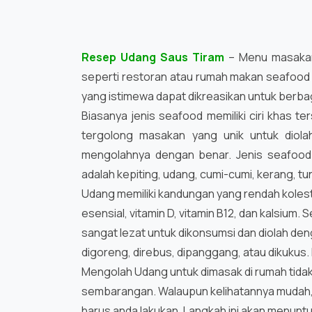
Resep Udang Saus Tiram
– Menu masakan 
seperti restoran atau rumah makan seafood
yang istimewa dapat dikreasikan untuk berba
Biasanya jenis seafood memiliki ciri khas t
tergolong masakan yang unik untuk diol
mengolahnya dengan benar. Jenis seafood 
adalah kepiting, udang, cumi-cumi, kerang, tun
Udang memiliki kandungan yang rendah koleste
esensial, vitamin D, vitamin B12, dan kalsium. 
sangat lezat untuk dikonsumsi dan diolah den
digoreng, direbus, dipanggang, atau dikukus
Mengolah Udang untuk dimasak di rumah tidak
sembarangan. Walaupun kelihatannya mudah,
harus anda lakukan. Langkah ini akan menunt