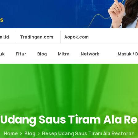
al.id
Tradingan.com
Aopok.com
uk
Fitur
Blog
Mitra
Network
Masuk / 
Udang
Saus
Tiram
Ala
Re
Home
Blog
Resep Udang Saus Tiram Ala Restoran