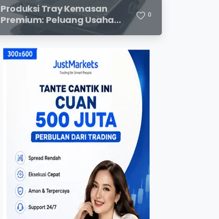
Menjanjikan
Produksi Tray Kemasan
0
Premium: Peluang Usaha
Menjanjikan di Industri
Packaging Modern