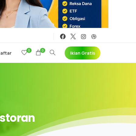
0
0
Iklan Gratis
Daftar
storan