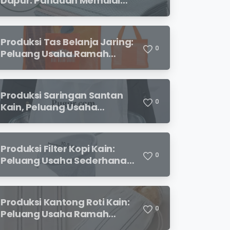
Dapur: Panduan Memulai
Usaha yang Menjanjikan
untuk Pebisnis Pemula
Produksi Tas Belanja Jaring:
0
Peluang Usaha Ramah
Lingkungan yang
Menjanjikan
Produksi Saringan Santan
0
Kain, Peluang Usaha
Sederhana dengan
Permintaan yang Terus
Meningkat
Produksi Filter Kopi Kain:
0
Peluang Usaha Sederhana
yang Semakin Diminati
Pecinta Kopi
Produksi Kantong Roti Kain:
0
Peluang Usaha Ramah
Lingkungan dengan Prospek