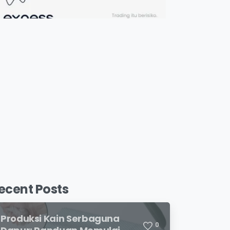
ecent Posts
Produksi Kain Serbaguna
0