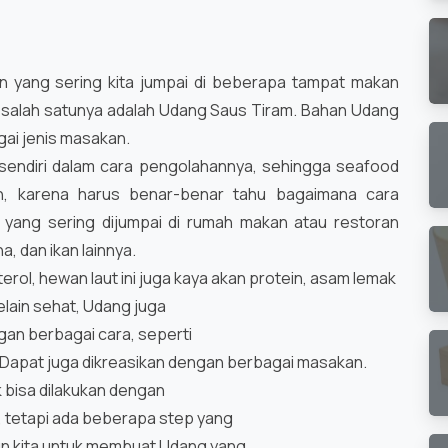
yang sering kita jumpai di beberapa tampat makan
 salah satunya adalah Udang Saus Tiram. Bahan Udang
gai jenis masakan.
ersendiri dalam cara pengolahannya, sehingga seafood
ah, karena harus benar-benar tahu bagaimana cara
yang sering dijumpai di rumah makan atau restoran
a, dan ikan lainnya.
rol, hewan laut ini juga kaya akan protein, asam lemak
Selain sehat, Udang juga
gan berbagai cara, seperti
. Dapat juga dikreasikan dengan berbagai masakan.
 bisa dilakukan dengan
 tetapi ada beberapa step yang
un kita untuk membuat Udang yang