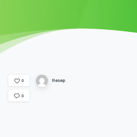
Resep
0
0