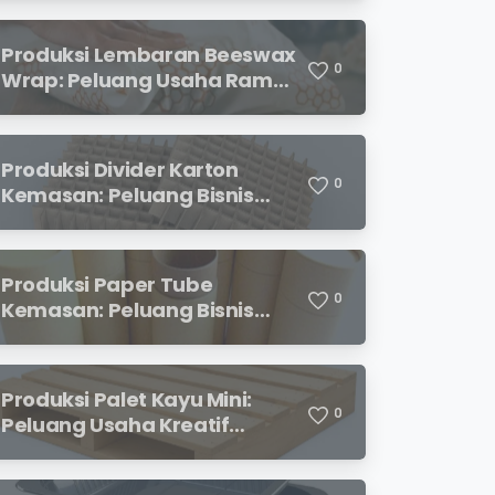
Menjanjikan
Produksi Lembaran Beeswax
0
Wrap: Peluang Usaha Ramah
Lingkungan yang
Menjanjikan
Produksi Divider Karton
0
Kemasan: Peluang Bisnis
Menjanjikan dengan
Permintaan yang Terus
Meningkat
Produksi Paper Tube
0
Kemasan: Peluang Bisnis
Ramah Lingkungan dengan
Prospek Cerah
Produksi Palet Kayu Mini:
0
Peluang Usaha Kreatif
dengan Modal Terjangkau
dan Potensi Keuntungan