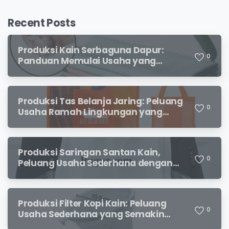
Recent Posts
Produksi Kain Serbaguna Dapur:
0
Panduan Memulai Usaha yang
Menjanjikan untuk Pebisnis Pemula
Produksi Tas Belanja Jaring: Peluang
0
Usaha Ramah Lingkungan yang
Menjanjikan
Produksi Saringan Santan Kain,
0
Peluang Usaha Sederhana dengan
Permintaan yang Terus Meningkat
Produksi Filter Kopi Kain: Peluang
0
Usaha Sederhana yang Semakin
Diminati Pecinta Kopi