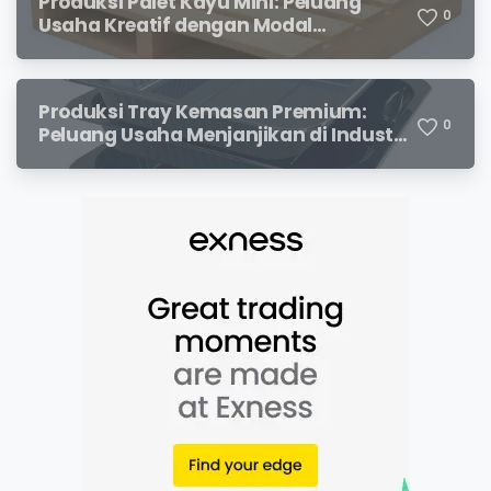
Produksi Palet Kayu Mini: Peluang
0
Usaha Kreatif dengan Modal
Terjangkau dan Potensi Keuntungan
Menjanjikan
Produksi Tray Kemasan Premium:
0
Peluang Usaha Menjanjikan di Industri
Packaging Modern