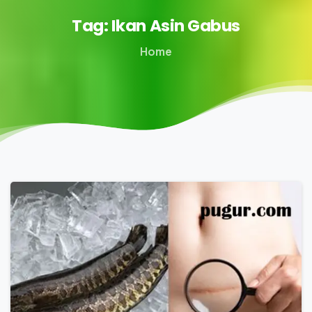
Tag:
Ikan
Asin
Gabus
Home