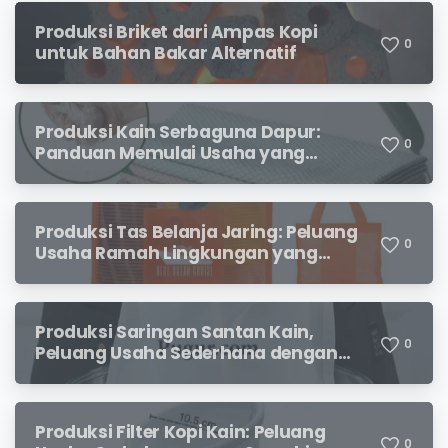
Produksi Briket dari Ampas Kopi
0
untuk Bahan Bakar Alternatif
Produksi Kain Serbaguna Dapur:
0
Panduan Memulai Usaha yang
Menjanjikan untuk Pebisnis Pemula
Produksi Tas Belanja Jaring: Peluang
0
Usaha Ramah Lingkungan yang
Menjanjikan
Produksi Saringan Santan Kain,
0
Peluang Usaha Sederhana dengan
Permintaan yang Terus Meningkat
Produksi Filter Kopi Kain: Peluang
0