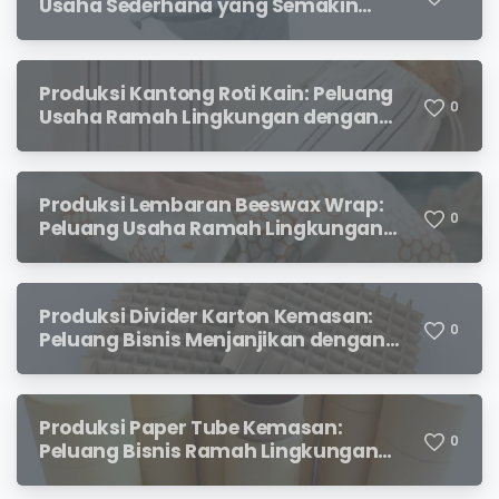
Usaha Sederhana yang Semakin
Diminati Pecinta Kopi
Produksi Kantong Roti Kain: Peluang
0
Usaha Ramah Lingkungan dengan
Prospek Menjanjikan
Produksi Lembaran Beeswax Wrap:
0
Peluang Usaha Ramah Lingkungan
yang Menjanjikan
Produksi Divider Karton Kemasan:
0
Peluang Bisnis Menjanjikan dengan
Permintaan yang Terus Meningkat
Produksi Paper Tube Kemasan:
0
Peluang Bisnis Ramah Lingkungan
dengan Prospek Cerah