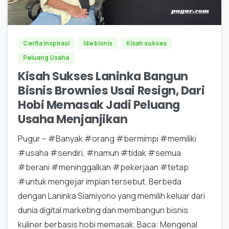
0
0
Cerita inspirasi
Ide bisnis
Kisah sukses
Peluang Usaha
Kisah Sukses Laninka Bangun
Bisnis Brownies Usai Resign, Dari
Hobi Memasak Jadi Peluang
Usaha Menjanjikan
Pugur – #Banyak #orang #bermimpi #memiliki
#usaha #sendiri, #namun #tidak #semua
#berani #meninggalkan #pekerjaan #tetap
#untuk mengejar impian tersebut. Berbeda
dengan Laninka Siamiyono yang memilih keluar dari
dunia digital marketing dan membangun bisnis
kuliner berbasis hobi memasak. Baca: Mengenal