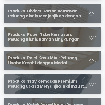
Produksi Divider Karton Kemasan:
0
Peluang Bisnis Menjanjikan dengan
Permintaan yang Terus Meningkat
Produksi Paper Tube Kemasan:
0
Peluang Bisnis Ramah Lingkungan
dengan Prospek Cerah
Produksi Palet Kayu Mini: Peluang
0
Usaha Kreatif dengan Modal
Terjangkau dan Potensi Keuntungan
Menjanjikan
Produksi Tray Kemasan Premium:
0
Peluang Usaha Menjanjikan di Industri
Packaging Modern
Produksi Kotak Parcel Kayu: Peluang