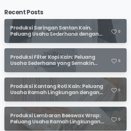
Recent Posts
Produksi Saringan Santan Kain,
0
Peluang Usaha Sederhana dengan
Permintaan yang Terus Meningkat
Produksi Filter Kopi Kain: Peluang
0
Usaha Sederhana yang Semakin
Diminati Pecinta Kopi
Produksi Kantong Roti Kain: Peluang
0
Usaha Ramah Lingkungan dengan
Prospek Menjanjikan
Produksi Lembaran Beeswax Wrap:
0
Peluang Usaha Ramah Lingkungan
yang Menjanjikan