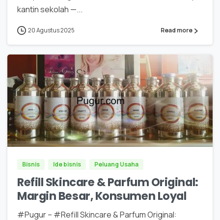
kantin sekolah —...
20 Agustus 2025
Read more
0
0
Bisnis
Ide bisnis
Peluang Usaha
Refill Skincare & Parfum Original:
Margin Besar, Konsumen Loyal
#Pugur – #Refill Skincare & Parfum Original: