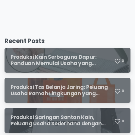
Recent Posts
Produksi Kain Serbaguna Dapur:
0
Panduan Memulai Usaha yang
Menjanjikan untuk Pebisnis Pemula
Produksi Tas Belanja Jaring: Peluang
0
Usaha Ramah Lingkungan yang
Menjanjikan
Produksi Saringan Santan Kain,
0
Peluang Usaha Sederhana dengan
Permintaan yang Terus Meningkat