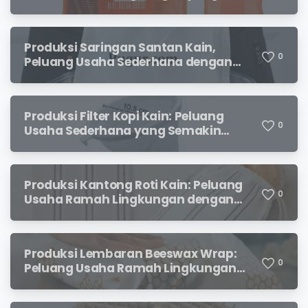
Menjanjikan
Produksi Saringan Santan Kain,
0
Peluang Usaha Sederhana dengan
Permintaan yang Terus Meningkat
Produksi Filter Kopi Kain: Peluang
0
Usaha Sederhana yang Semakin
Diminati Pecinta Kopi
Produksi Kantong Roti Kain: Peluang
0
Usaha Ramah Lingkungan dengan
Prospek Menjanjikan
Produksi Lembaran Beeswax Wrap:
0
Peluang Usaha Ramah Lingkungan
yang Menjanjikan