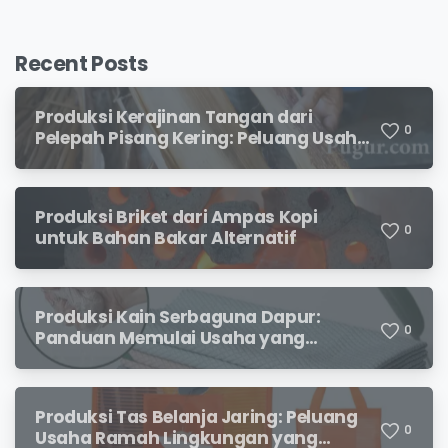
Recent Posts
Produksi Kerajinan Tangan dari
0
Pelepah Pisang Kering: Peluang Usaha
Kreatif Bernilai Jual
Produksi Briket dari Ampas Kopi
0
untuk Bahan Bakar Alternatif
Produksi Kain Serbaguna Dapur:
0
Panduan Memulai Usaha yang
Menjanjikan untuk Pebisnis Pemula
Produksi Tas Belanja Jaring: Peluang
0
Usaha Ramah Lingkungan yang