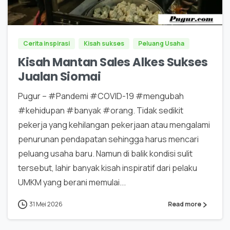
0
0
Cerita inspirasi
Kisah sukses
Peluang Usaha
Kisah Mantan Sales Alkes Sukses
Jualan Siomai
Pugur – #Pandemi #COVID-19 #mengubah
#kehidupan #banyak #orang. Tidak sedikit
pekerja yang kehilangan pekerjaan atau mengalami
penurunan pendapatan sehingga harus mencari
peluang usaha baru. Namun di balik kondisi sulit
tersebut, lahir banyak kisah inspiratif dari pelaku
UMKM yang berani memulai...
31 Mei 2026
Read more