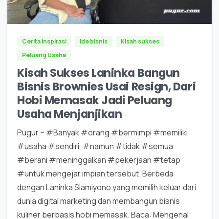
0
0
Cerita inspirasi
Ide bisnis
Kisah sukses
Peluang Usaha
Kisah Sukses Laninka Bangun
Bisnis Brownies Usai Resign, Dari
Hobi Memasak Jadi Peluang
Usaha Menjanjikan
Pugur – #Banyak #orang #bermimpi #memiliki
#usaha #sendiri, #namun #tidak #semua
#berani #meninggalkan #pekerjaan #tetap
#untuk mengejar impian tersebut. Berbeda
dengan Laninka Siamiyono yang memilih keluar dari
dunia digital marketing dan membangun bisnis
kuliner berbasis hobi memasak. Baca: Mengenal