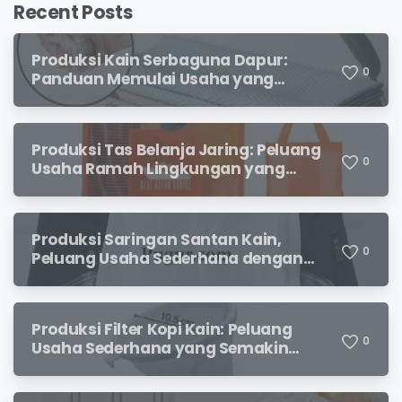
Recent Posts
Produksi Kain Serbaguna Dapur:
0
Panduan Memulai Usaha yang
Menjanjikan untuk Pebisnis Pemula
Produksi Tas Belanja Jaring: Peluang
0
Usaha Ramah Lingkungan yang
Menjanjikan
Produksi Saringan Santan Kain,
0
Peluang Usaha Sederhana dengan
Permintaan yang Terus Meningkat
Produksi Filter Kopi Kain: Peluang
0
Usaha Sederhana yang Semakin
Diminati Pecinta Kopi