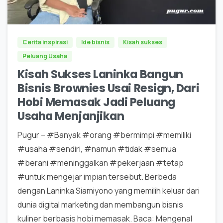
0
0
Cerita inspirasi
Ide bisnis
Kisah sukses
Peluang Usaha
Kisah Sukses Laninka Bangun
Bisnis Brownies Usai Resign, Dari
Hobi Memasak Jadi Peluang
Usaha Menjanjikan
Pugur – #Banyak #orang #bermimpi #memiliki
#usaha #sendiri, #namun #tidak #semua
#berani #meninggalkan #pekerjaan #tetap
#untuk mengejar impian tersebut. Berbeda
dengan Laninka Siamiyono yang memilih keluar dari
dunia digital marketing dan membangun bisnis
kuliner berbasis hobi memasak. Baca: Mengenal