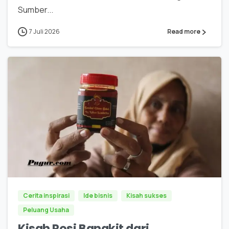
Sumber...
7 Juli 2026
Read more
0
0
Cerita inspirasi
Ide bisnis
Kisah sukses
Peluang Usaha
Kisah Rosi Bangkit dari