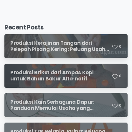
Recent Posts
Produksi Kerajinan Tangan dari
0
Pelepah Pisang Kering: Peluang Usaha
Kreatif Bernilai Jual
Produksi Briket dari Ampas Kopi
0
untuk Bahan Bakar Alternatif
Produksi Kain Serbaguna Dapur:
0
Panduan Memulai Usaha yang
Menjanjikan untuk Pebisnis Pemula
Produksi Tas Belanja Jaring: Peluang