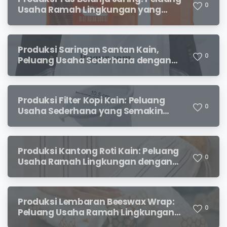
0
Usaha Ramah Lingkungan yang
Menjanjikan
Produksi Saringan Santan Kain,
0
Peluang Usaha Sederhana dengan
Permintaan yang Terus Meningkat
Produksi Filter Kopi Kain: Peluang
0
Usaha Sederhana yang Semakin
Diminati Pecinta Kopi
Produksi Kantong Roti Kain: Peluang
0
Usaha Ramah Lingkungan dengan
Prospek Menjanjikan
Produksi Lembaran Beeswax Wrap:
0
Peluang Usaha Ramah Lingkungan
yang Menjanjikan