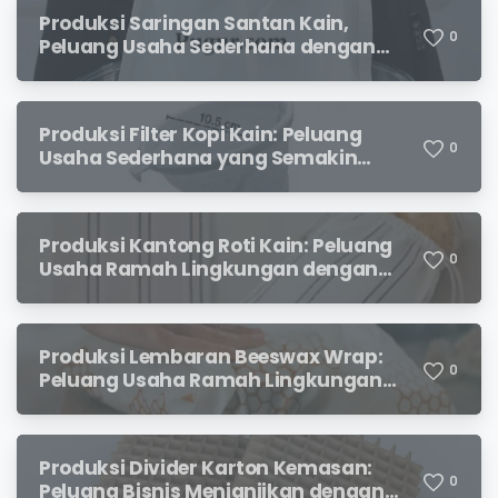
Produksi Saringan Santan Kain,
0
Peluang Usaha Sederhana dengan
Permintaan yang Terus Meningkat
Produksi Filter Kopi Kain: Peluang
0
Usaha Sederhana yang Semakin
Diminati Pecinta Kopi
Produksi Kantong Roti Kain: Peluang
0
Usaha Ramah Lingkungan dengan
Prospek Menjanjikan
Produksi Lembaran Beeswax Wrap:
0
Peluang Usaha Ramah Lingkungan
yang Menjanjikan
Produksi Divider Karton Kemasan:
0
Peluang Bisnis Menjanjikan dengan