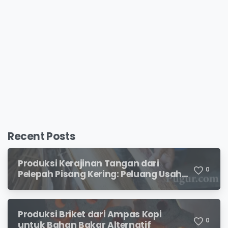
Recent Posts
Produksi Kerajinan Tangan dari
0
Pelepah Pisang Kering: Peluang Usaha
Kreatif Bernilai Jual
Produksi Briket dari Ampas Kopi
0
untuk Bahan Bakar Alternatif