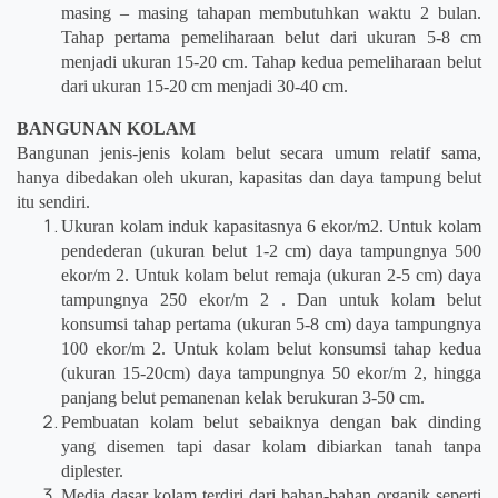
masing – masing tahapan membutuhkan waktu 2 bulan.
Tahap pertama pemeliharaan belut dari ukuran 5-8 cm
menjadi ukuran 15-20 cm. Tahap kedua pemeliharaan belut
dari ukuran 15-20 cm menjadi 30-40 cm.
BANGUNAN KOLAM
Bangunan jenis-jenis kolam belut secara umum relatif sama,
hanya dibedakan oleh ukuran, kapasitas dan daya tampung belut
itu sendiri.
Ukuran kolam induk kapasitasnya 6 ekor/m2. Untuk kolam
pendederan (ukuran belut 1-2 cm) daya tampungnya 500
ekor/m 2. Untuk kolam belut remaja (ukuran 2-5 cm) daya
tampungnya 250 ekor/m 2 . Dan untuk kolam belut
konsumsi tahap pertama (ukuran 5-8 cm) daya tampungnya
100 ekor/m 2. Untuk kolam belut konsumsi tahap kedua
(ukuran 15-20cm) daya tampungnya 50 ekor/m 2, hingga
panjang belut pemanenan kelak berukuran 3-50 cm.
Pembuatan kolam belut sebaiknya dengan bak dinding
yang disemen tapi dasar kolam dibiarkan tanah tanpa
diplester.
Media dasar kolam terdiri dari bahan-bahan organik seperti