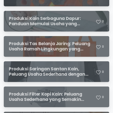
Produksi Kain Serbaguna Dapur:
0
Panduan Memulai Usaha yang
Menjanjikan untuk Pebisnis Pemula
Produksi Tas Belanja Jaring: Peluang
0
Usaha Ramah Lingkungan yang
Menjanjikan
Produksi Saringan Santan Kain,
0
Peluang Usaha Sederhana dengan
Permintaan yang Terus Meningkat
Produksi Filter Kopi Kain: Peluang
0
Usaha Sederhana yang Semakin
Diminati Pecinta Kopi