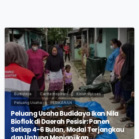
0
Budidaya
Cerita inspirasi
Kisah sukses
Peluang Usaha
PERIKANAN
Peluang Usaha Budidaya Ikan Nila
Bioflok di Daerah Pesisir: Panen
Setiap 4-6 Bulan, Modal Terjangkau
dan Untung Menjanjikan