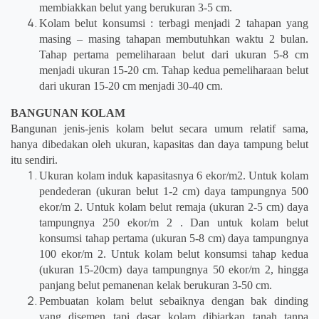
membiakkan belut yang berukuran 3-5 cm.
Kolam belut konsumsi : terbagi menjadi 2 tahapan yang
masing – masing tahapan membutuhkan waktu 2 bulan.
Tahap pertama pemeliharaan belut dari ukuran 5-8 cm
menjadi ukuran 15-20 cm. Tahap kedua pemeliharaan belut
dari ukuran 15-20 cm menjadi 30-40 cm.
BANGUNAN KOLAM
Bangunan jenis-jenis kolam belut secara umum relatif sama,
hanya dibedakan oleh ukuran, kapasitas dan daya tampung belut
itu sendiri.
Ukuran kolam induk kapasitasnya 6 ekor/m2. Untuk kolam
pendederan (ukuran belut 1-2 cm) daya tampungnya 500
ekor/m 2. Untuk kolam belut remaja (ukuran 2-5 cm) daya
tampungnya 250 ekor/m 2 . Dan untuk kolam belut
konsumsi tahap pertama (ukuran 5-8 cm) daya tampungnya
100 ekor/m 2. Untuk kolam belut konsumsi tahap kedua
(ukuran 15-20cm) daya tampungnya 50 ekor/m 2, hingga
panjang belut pemanenan kelak berukuran 3-50 cm.
Pembuatan kolam belut sebaiknya dengan bak dinding
yang disemen tapi dasar kolam dibiarkan tanah tanpa