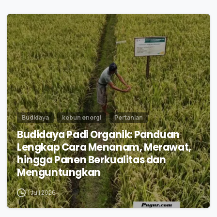
0
Budidaya
kebun energi
Pertanian
Budidaya Padi Organik: Panduan
Lengkap Cara Menanam, Merawat,
hingga Panen Berkualitas dan
Menguntungkan
1 Juli 2026