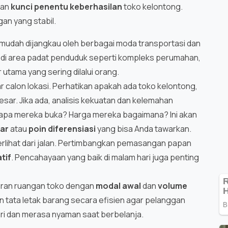
kan
kunci penentu keberhasilan
toko kelontong.
an yang stabil.
mudah dijangkau oleh berbagai moda transportasi dan
da di area padat penduduk seperti kompleks perumahan,
 utama yang sering dilalui orang.
ar calon lokasi. Perhatikan apakah ada toko kelontong,
sar. Jika ada, analisis kekuatan dan kelemahan
rapa mereka buka? Harga mereka bagaimana? Ini akan
sar
atau
poin diferensiasi
yang bisa Anda tawarkan.
rlihat dari jalan. Pertimbangkan pemasangan papan
tif
. Pencahayaan yang baik di malam hari juga penting
ran ruangan toko dengan
modal awal
dan
volume
n tata letak barang secara efisien agar pelanggan
 dan merasa nyaman saat berbelanja.