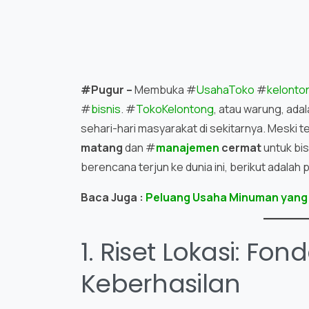
#Pugur –
Membuka #
UsahaToko
#
kelonto
#
bisnis
. #
TokoKelontong
, atau warung, ada
sehari-hari masyarakat di sekitarnya. Meski 
matang
dan #
manajemen
cermat
untuk bis
berencana terjun ke dunia ini, berikut adala
Baca Juga :
Peluang Usaha Minuman yang La
1. Riset Lokasi: Fo
Keberhasilan