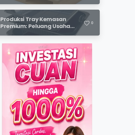
dengan Modal Terjangkau
dan Potensi Keuntungan
Menjanjikan
Produksi Tray Kemasan
0
Premium: Peluang Usaha
Menjanjikan di Industri
Packaging Modern