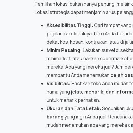
Pemilihan lokasi bukan hanya penting, melain
Lokasi strategis dapat menjamin arus pelangg
Aksesibilitas Tinggi:
Cari tempat yang 
pejalan kaki. Idealnya, toko Anda bera
dekat kos-kosan, kontrakan, atau di jalur
Minim Pesaing:
Lakukan survei di sekit
minimarket, atau bahkan supermarket be
mereka. Apa yang mereka jual? Jam be
membantu Anda menemukan
celah pa
Visibilitas:
Pastikan toko Anda mudah te
nama yang
jelas, menarik, dan informa
untuk menarik perhatian.
Ukuran dan Tata Letak:
Sesuaikan uku
barang
yang ingin Anda jual. Rencanaka
mudah menemukan apa yang mereka cari