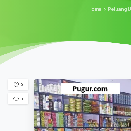
Home
Peluang 
0
0