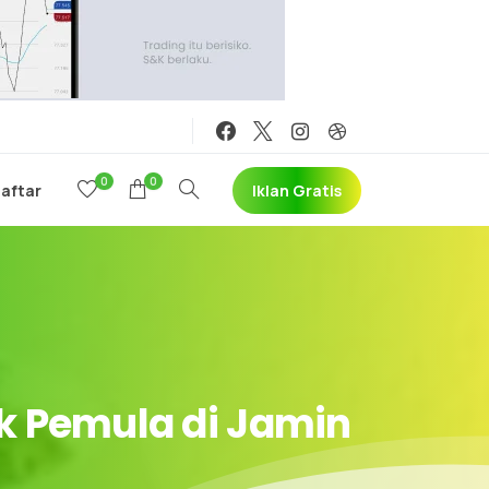
0
0
Iklan Gratis
Daftar
k
Pemula
di
Jamin