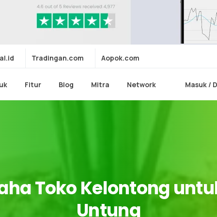
al.id
Tradingan.com
Aopok.com
uk
Fitur
Blog
Mitra
Network
Masuk / 
aha
Toko
Kelontong
untu
Untung