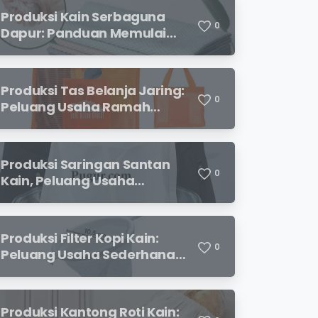
Produksi Kain Serbaguna
0
Dapur: Panduan Memulai
Usaha yang Menjanjikan
untuk Pebisnis Pemula
Produksi Tas Belanja Jaring:
0
Peluang Usaha Ramah
Lingkungan yang
Menjanjikan
Produksi Saringan Santan
0
Kain, Peluang Usaha
Sederhana dengan
Permintaan yang Terus
Meningkat
Produksi Filter Kopi Kain:
0
Peluang Usaha Sederhana
yang Semakin Diminati
Pecinta Kopi
Produksi Kantong Roti Kain: