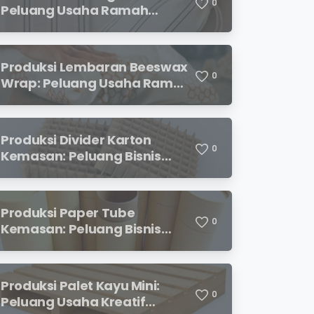
0
Peluang Usaha Ramah
Lingkungan dengan Prospek
Menjanjikan
Produksi Lembaran Beeswax
0
Wrap: Peluang Usaha Ramah
Lingkungan yang
Menjanjikan
Produksi Divider Karton
0
Kemasan: Peluang Bisnis
Menjanjikan dengan
Permintaan yang Terus
Meningkat
Produksi Paper Tube
0
Kemasan: Peluang Bisnis
Ramah Lingkungan dengan
Prospek Cerah
Produksi Palet Kayu Mini:
0
Peluang Usaha Kreatif