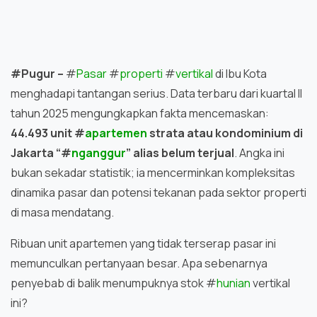
#Pugur –
#
Pasar
#
properti
#
vertikal
di Ibu Kota
menghadapi tantangan serius. Data terbaru dari kuartal II
tahun 2025 mengungkapkan fakta mencemaskan:
44.493 unit #
apartemen
strata atau kondominium di
Jakarta “#
nganggur
” alias belum terjual
. Angka ini
bukan sekadar statistik; ia mencerminkan kompleksitas
dinamika pasar dan potensi tekanan pada sektor properti
di masa mendatang.
Ribuan unit apartemen yang tidak terserap pasar ini
memunculkan pertanyaan besar. Apa sebenarnya
penyebab di balik menumpuknya stok #
hunian
vertikal
ini?