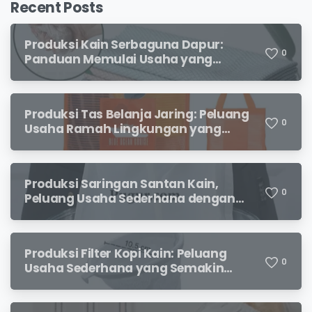
Recent Posts
Produksi Kain Serbaguna Dapur:
0
Panduan Memulai Usaha yang
Menjanjikan untuk Pebisnis Pemula
Produksi Tas Belanja Jaring: Peluang
0
Usaha Ramah Lingkungan yang
Menjanjikan
Produksi Saringan Santan Kain,
0
Peluang Usaha Sederhana dengan
Permintaan yang Terus Meningkat
Produksi Filter Kopi Kain: Peluang
0
Usaha Sederhana yang Semakin
Diminati Pecinta Kopi