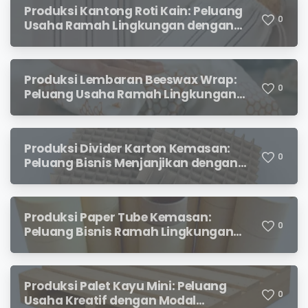
Produksi Kantong Roti Kain: Peluang
0
Usaha Ramah Lingkungan dengan
Prospek Menjanjikan
Produksi Lembaran Beeswax Wrap:
0
Peluang Usaha Ramah Lingkungan
yang Menjanjikan
Produksi Divider Karton Kemasan:
0
Peluang Bisnis Menjanjikan dengan
Permintaan yang Terus Meningkat
Produksi Paper Tube Kemasan:
0
Peluang Bisnis Ramah Lingkungan
dengan Prospek Cerah
Produksi Palet Kayu Mini: Peluang
X
0
Usaha Kreatif dengan Modal