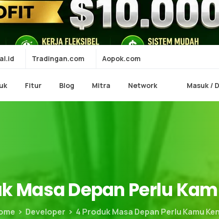
al.id
Tradingan.com
Aopok.com
uk
Fitur
Blog
Mitra
Network
Masuk / 
uk
Masa
Depan
Perlu
Kam
ome
Developer
4 Produk Masa Depan Perlu Kamu Ken