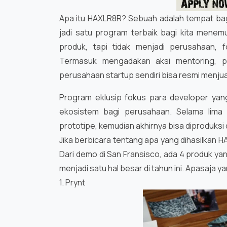
Apa itu HAXLR8R? Sebuah adalah tempat bag
jadi satu program terbaik bagi kita men
produk, tapi tidak menjadi perusahaan,
Termasuk mengadakan aksi mentoring, p
perusahaan startup sendiri bisa resmi menjual
Program eklusip fokus para developer yan
ekosistem bagi perusahaan. Selama lim
prototipe, kemudian akhirnya bisa diproduksi 
Jika berbicara tentang apa yang dihasilkan
Dari demo di San Fransisco, ada 4 produk ya
menjadi satu hal besar di tahun ini. Apasaja ya
1. Prynt