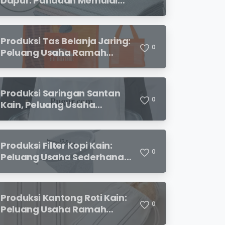
Dapur: Panduan Memulai
Usaha yang Menjanjikan
untuk Pebisnis Pemula
Produksi Tas Belanja Jaring:
0
Peluang Usaha Ramah
Lingkungan yang
Menjanjikan
Produksi Saringan Santan
0
Kain, Peluang Usaha
Sederhana dengan
Permintaan yang Terus
Meningkat
Produksi Filter Kopi Kain:
0
Peluang Usaha Sederhana
yang Semakin Diminati
Pecinta Kopi
Produksi Kantong Roti Kain:
0
Peluang Usaha Ramah
Lingkungan dengan Prospek