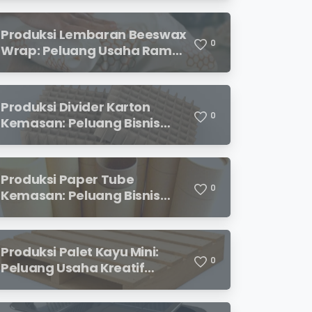
Menjanjikan
Produksi Lembaran Beeswax
0
Wrap: Peluang Usaha Ramah
Lingkungan yang
Menjanjikan
Produksi Divider Karton
0
Kemasan: Peluang Bisnis
Menjanjikan dengan
Permintaan yang Terus
Meningkat
Produksi Paper Tube
0
Kemasan: Peluang Bisnis
Ramah Lingkungan dengan
Prospek Cerah
Produksi Palet Kayu Mini:
0
Peluang Usaha Kreatif
dengan Modal Terjangkau
dan Potensi Keuntungan