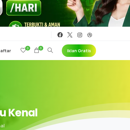
0
0
Iklan Gratis
Daftar
u
Kenal
al