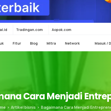
al.id
Tradingan.com
Aopok.com
uk
Fitur
Blog
Mitra
Network
Masuk / 
mana
Cara
Menjadi
Entre
me
Artikel bisnis
Bagaimana Cara Menjadi Entrepren