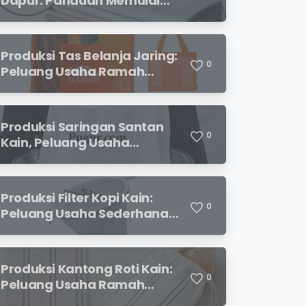
Dapur: Panduan Memulai
Usaha yang Menjanjikan
untuk Pebisnis Pemula
Produksi Tas Belanja Jaring:
0
Peluang Usaha Ramah
Lingkungan yang
Menjanjikan
Produksi Saringan Santan
0
Kain, Peluang Usaha
Sederhana dengan
Permintaan yang Terus
Meningkat
Produksi Filter Kopi Kain:
0
Peluang Usaha Sederhana
yang Semakin Diminati
Pecinta Kopi
Produksi Kantong Roti Kain:
0
Peluang Usaha Ramah
Lingkungan dengan Prospek