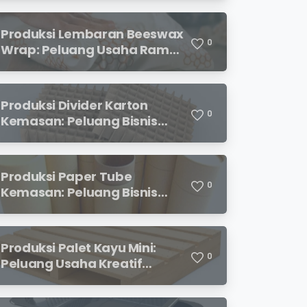
Menjanjikan
Produksi Lembaran Beeswax
0
Wrap: Peluang Usaha Ramah
Lingkungan yang
Menjanjikan
Produksi Divider Karton
0
Kemasan: Peluang Bisnis
Menjanjikan dengan
Permintaan yang Terus
Meningkat
Produksi Paper Tube
0
Kemasan: Peluang Bisnis
Ramah Lingkungan dengan
Prospek Cerah
Produksi Palet Kayu Mini:
0
Peluang Usaha Kreatif
dengan Modal Terjangkau
dan Potensi Keuntungan