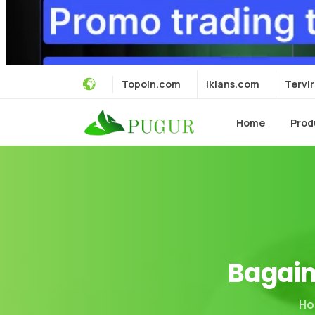
Topoin.com
Iklans.com
Tervir
Home
Prod
Bagai
Ho