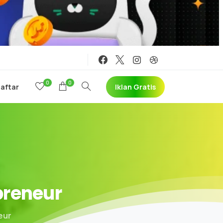
0
0
Iklan Gratis
Daftar
preneur
eur