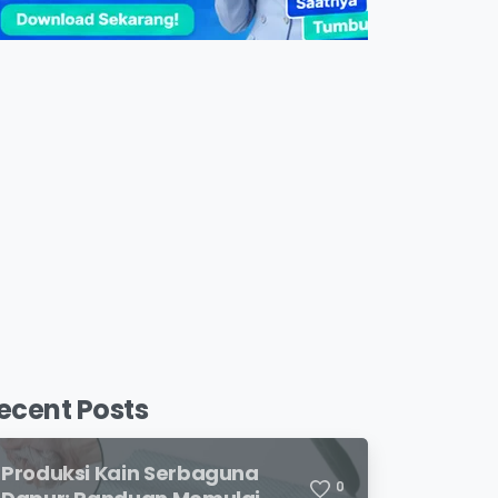
ecent Posts
Produksi Kain Serbaguna
0