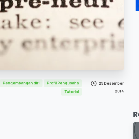
Pengembangan diri
Profil Pengusaha
25 Desember
2014
Tutorial
R