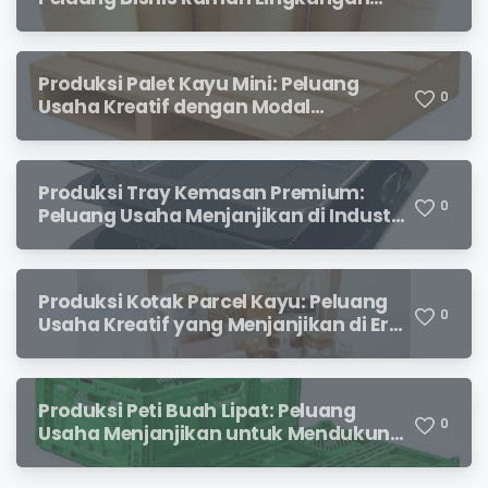
dengan Prospek Cerah
Produksi Palet Kayu Mini: Peluang
0
Usaha Kreatif dengan Modal
Terjangkau dan Potensi Keuntungan
Menjanjikan
Produksi Tray Kemasan Premium:
0
Peluang Usaha Menjanjikan di Industri
Packaging Modern
Produksi Kotak Parcel Kayu: Peluang
0
Usaha Kreatif yang Menjanjikan di Era
Kemasan Premium
Produksi Peti Buah Lipat: Peluang
0
Usaha Menjanjikan untuk Mendukung
Distribusi Hasil Pertanian
X