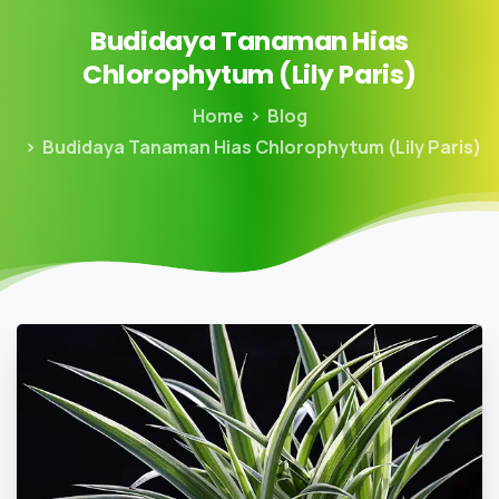
Budidaya
Tanaman
Hias
Chlorophytum
(Lily
Paris)
Home
Blog
Budidaya Tanaman Hias Chlorophytum (Lily Paris)