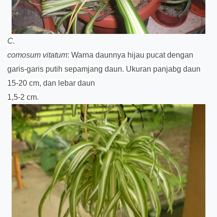
C.
comosum vitatum
: Warna daunnya hijau pucat dengan
garis-garis putih sepamjang daun. Ukuran panjabg daun
15-20 cm, dan lebar daun
1,5-2 cm.