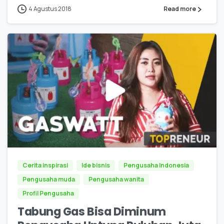
4 Agustus 2018
Read more
0
Cerita inspirasi
Ide bisnis
Pengusaha Indonesia
Pengusaha muda
Pengusaha wanita
Profil Pengusaha
Tabung Gas Bisa Diminum