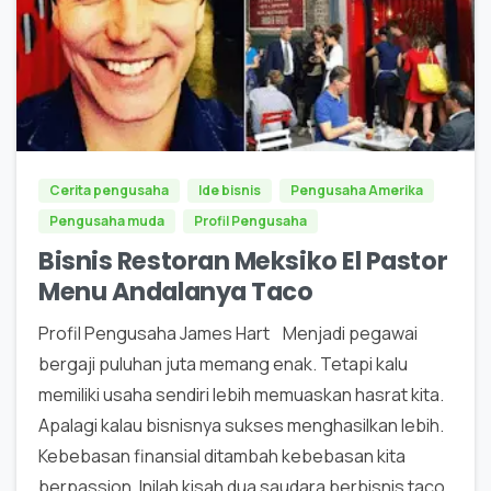
0
Cerita pengusaha
Ide bisnis
Pengusaha Amerika
Pengusaha muda
Profil Pengusaha
Bisnis Restoran Meksiko El Pastor
Menu Andalanya Taco
Profil Pengusaha James Hart Menjadi pegawai
bergaji puluhan juta memang enak. Tetapi kalu
memiliki usaha sendiri lebih memuaskan hasrat kita.
Apalagi kalau bisnisnya sukses menghasilkan lebih.
Kebebasan finansial ditambah kebebasan kita
berpassion. Inilah kisah dua saudara berbisnis taco