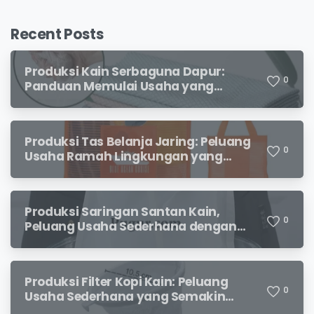
Recent Posts
Produksi Kain Serbaguna Dapur:
0
Panduan Memulai Usaha yang
Menjanjikan untuk Pebisnis Pemula
Produksi Tas Belanja Jaring: Peluang
0
Usaha Ramah Lingkungan yang
Menjanjikan
Produksi Saringan Santan Kain,
0
Peluang Usaha Sederhana dengan
Permintaan yang Terus Meningkat
Produksi Filter Kopi Kain: Peluang
0
Usaha Sederhana yang Semakin
Diminati Pecinta Kopi