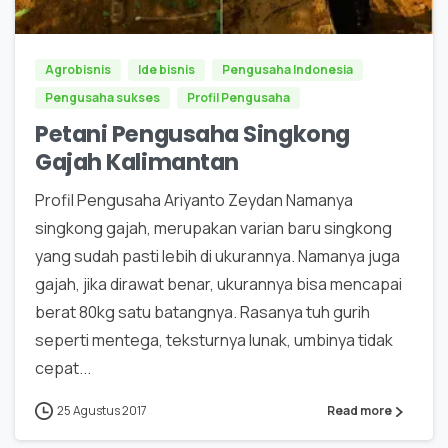
Agrobisnis
Ide bisnis
Pengusaha Indonesia
Pengusaha sukses
Profil Pengusaha
Petani Pengusaha Singkong
Gajah Kalimantan
Profil Pengusaha Ariyanto Zeydan Namanya
singkong gajah, merupakan varian baru singkong
yang sudah pasti lebih di ukurannya. Namanya juga
gajah, jika dirawat benar, ukurannya bisa mencapai
berat 80kg satu batangnya. Rasanya tuh gurih
seperti mentega, teksturnya lunak, umbinya tidak
cepat...
25 Agustus 2017
Read more