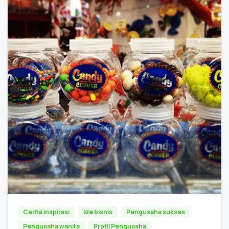
0
Cerita inspirasi
Ide bisnis
Pengusaha sukses
Pengusaha wanita
Profil Pengusaha