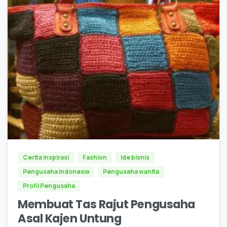
0
Cerita inspirasi
Fashion
Ide bisnis
Pengusaha Indonesia
Pengusaha wanita
Profil Pengusaha
Membuat Tas Rajut Pengusaha
Asal Kajen Untung