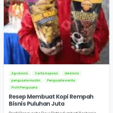
0
Agrobisnis
Cerita inspirasi
Ide bisnis
pengusaha muslim
Pengusaha wanita
Profil Pengusaha
Resep Membuat Kopi Rempah
Bisnis Puluhan Juta