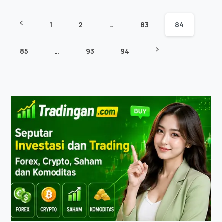
1
2
…
83
84
85
…
93
94