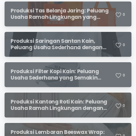
Produksi Tas Belanja Jaring: Peluang
0
Usaha Ramah Lingkungan yang
Menjanjikan
Produksi Saringan Santan Kain,
0
Peluang Usaha Sederhana dengan
Permintaan yang Terus Meningkat
Produksi Filter Kopi Kain: Peluang
0
Usaha Sederhana yang Semakin
Diminati Pecinta Kopi
Produksi Kantong Roti Kain: Peluang
0
Usaha Ramah Lingkungan dengan
Prospek Menjanjikan
X
Produksi Lembaran Beeswax Wrap:
0