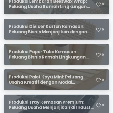
Produksi Lembaran Beeswax Wrap:
0
Peluang Usaha Ramah Lingkungan
yang Menjanjikan
Produksi Divider Karton Kemasan:
0
Peluang Bisnis Menjanjikan dengan
Permintaan yang Terus Meningkat
Produksi Paper Tube Kemasan:
0
Peluang Bisnis Ramah Lingkungan
dengan Prospek Cerah
Produksi Palet Kayu Mini: Peluang
0
Usaha Kreatif dengan Modal
Terjangkau dan Potensi Keuntungan
Menjanjikan
Produksi Tray Kemasan Premium:
0
Peluang Usaha Menjanjikan di Industri
Packaging Modern