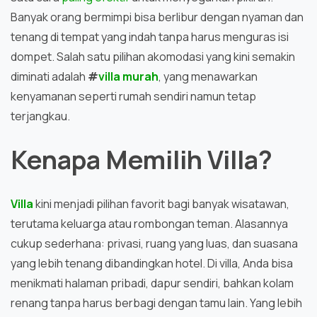
Banyak orang bermimpi bisa berlibur dengan nyaman dan
tenang di tempat yang indah tanpa harus menguras isi
dompet. Salah satu pilihan akomodasi yang kini semakin
diminati adalah
#
villa
murah
, yang menawarkan
kenyamanan seperti rumah sendiri namun tetap
terjangkau.
Kenapa Memilih Villa?
Villa
kini menjadi pilihan favorit bagi banyak wisatawan,
terutama keluarga atau rombongan teman. Alasannya
cukup sederhana: privasi, ruang yang luas, dan suasana
yang lebih tenang dibandingkan hotel. Di villa, Anda bisa
menikmati halaman pribadi, dapur sendiri, bahkan kolam
renang tanpa harus berbagi dengan tamu lain. Yang lebih