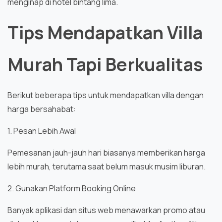
menginap di hotel bintang lima.
Tips Mendapatkan Villa
Murah Tapi Berkualitas
Berikut beberapa tips untuk mendapatkan villa dengan
harga bersahabat:
1. Pesan Lebih Awal
Pemesanan jauh-jauh hari biasanya memberikan harga
lebih murah, terutama saat belum masuk musim liburan.
2. Gunakan Platform Booking Online
Banyak aplikasi dan situs web menawarkan promo atau