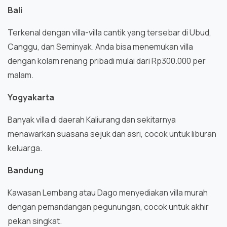
Bali
Terkenal dengan villa-villa cantik yang tersebar di Ubud,
Canggu, dan Seminyak. Anda bisa menemukan villa
dengan kolam renang pribadi mulai dari Rp300.000 per
malam.
Yogyakarta
Banyak villa di daerah Kaliurang dan sekitarnya
menawarkan suasana sejuk dan asri, cocok untuk liburan
keluarga.
Bandung
Kawasan Lembang atau Dago menyediakan villa murah
dengan pemandangan pegunungan, cocok untuk akhir
pekan singkat.