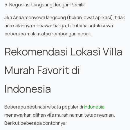
5. Negosiasi Langsung dengan Pemilik
Jika Anda menyewa langsung (bukan lewat aplikasi), tidak
ada salahnya menawar harga, terutama untuk sewa
beberapa malam atau rombongan besar.
Rekomendasi Lokasi Villa
Murah Favorit di
Indonesia
Beberapa destinasi wisata populer di
Indonesia
menawarkan pilihan villa murah namun tetap nyaman.
Berikut beberapa contohnya: