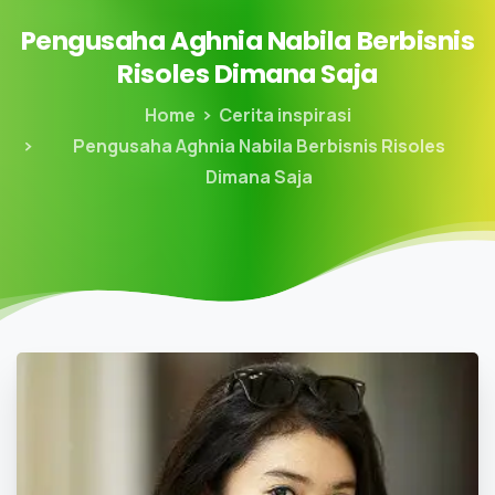
Pengusaha
Aghnia
Nabila
Berbisnis
Risoles
Dimana
Saja
Home
Cerita inspirasi
Pengusaha Aghnia Nabila Berbisnis Risoles
Dimana Saja