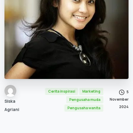
Cerita inspirasi
Marketing
5
November
Pengusaha muda
Siska
2024
Pengusaha wanita
Agriani