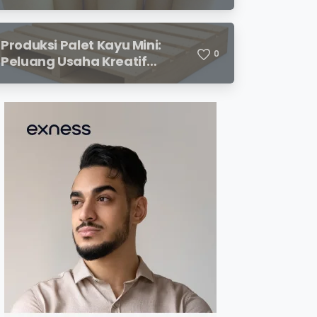
Ramah Lingkungan dengan
Prospek Cerah
Produksi Palet Kayu Mini:
0
Peluang Usaha Kreatif
dengan Modal Terjangkau
dan Potensi Keuntungan
Menjanjikan