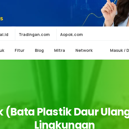
al.id
Tradingan.com
Aopok.com
uk
Fitur
Blog
Mitra
Network
Masuk / 
k
(Bata
Plastik
Daur
Ulang
Lingkungan