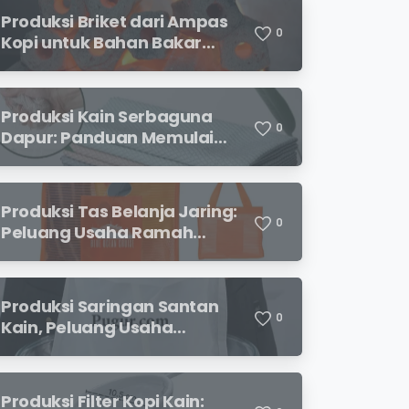
Produksi Briket dari Ampas
0
Kopi untuk Bahan Bakar
Alternatif
Produksi Kain Serbaguna
0
Dapur: Panduan Memulai
Usaha yang Menjanjikan
untuk Pebisnis Pemula
Produksi Tas Belanja Jaring:
0
Peluang Usaha Ramah
Lingkungan yang
Menjanjikan
Produksi Saringan Santan
0
Kain, Peluang Usaha
Sederhana dengan
Permintaan yang Terus
Meningkat
Produksi Filter Kopi Kain: