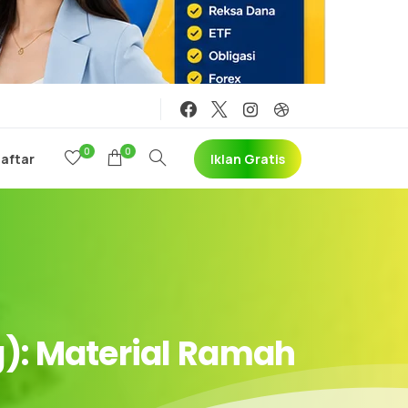
0
0
Iklan Gratis
Daftar
):
Material
Ramah