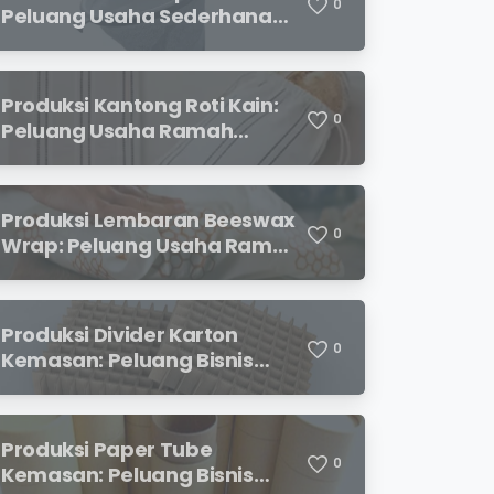
0
Peluang Usaha Sederhana
yang Semakin Diminati
Pecinta Kopi
Produksi Kantong Roti Kain:
0
Peluang Usaha Ramah
Lingkungan dengan Prospek
Menjanjikan
Produksi Lembaran Beeswax
0
Wrap: Peluang Usaha Ramah
Lingkungan yang
Menjanjikan
Produksi Divider Karton
0
Kemasan: Peluang Bisnis
Menjanjikan dengan
Permintaan yang Terus
Meningkat
Produksi Paper Tube
0
Kemasan: Peluang Bisnis