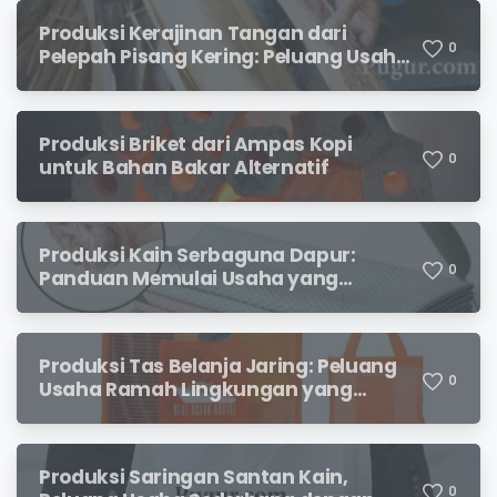
Produksi Kerajinan Tangan dari
0
Pelepah Pisang Kering: Peluang Usaha
Kreatif Bernilai Jual
Produksi Briket dari Ampas Kopi
0
untuk Bahan Bakar Alternatif
Produksi Kain Serbaguna Dapur:
0
Panduan Memulai Usaha yang
Menjanjikan untuk Pebisnis Pemula
Produksi Tas Belanja Jaring: Peluang
0
Usaha Ramah Lingkungan yang
Menjanjikan
Produksi Saringan Santan Kain,
0