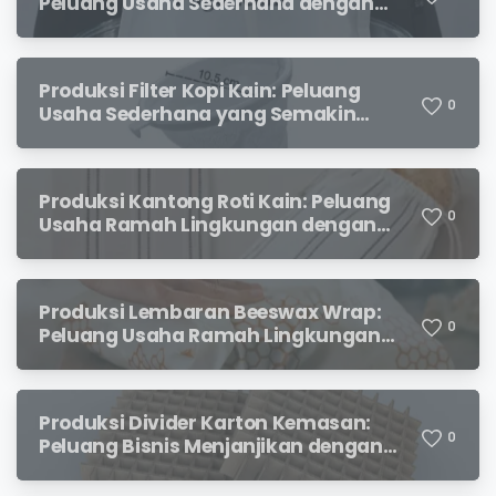
Peluang Usaha Sederhana dengan
Permintaan yang Terus Meningkat
Produksi Filter Kopi Kain: Peluang
0
Usaha Sederhana yang Semakin
Diminati Pecinta Kopi
Produksi Kantong Roti Kain: Peluang
0
Usaha Ramah Lingkungan dengan
Prospek Menjanjikan
Produksi Lembaran Beeswax Wrap:
0
Peluang Usaha Ramah Lingkungan
yang Menjanjikan
Produksi Divider Karton Kemasan:
0
Peluang Bisnis Menjanjikan dengan
X
Permintaan yang Terus Meningkat