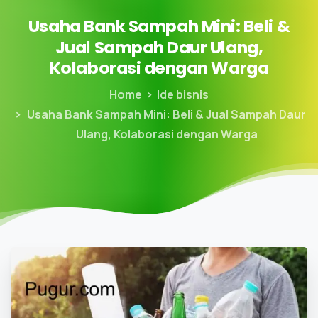
Usaha
Bank
Sampah
Mini:
Beli
&
Jual
Sampah
Daur
Ulang,
Kolaborasi
dengan
Warga
Home
Ide bisnis
Usaha Bank Sampah Mini: Beli & Jual Sampah Daur
Ulang, Kolaborasi dengan Warga