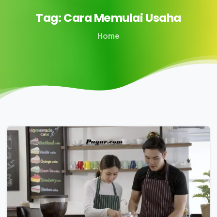
Tag:
Cara
Memulai
Usaha
Home