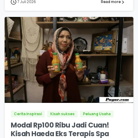
7 Juli 2026
Read more
0
0
Cerita inspirasi
Kisah sukses
Peluang Usaha
Modal Rp100 Ribu Jadi Cuan!
Kisah Haeda Eks Terapis Spa