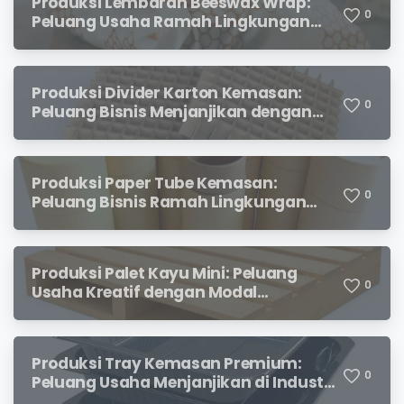
Produksi Lembaran Beeswax Wrap:
0
Peluang Usaha Ramah Lingkungan
yang Menjanjikan
Produksi Divider Karton Kemasan:
0
Peluang Bisnis Menjanjikan dengan
Permintaan yang Terus Meningkat
Produksi Paper Tube Kemasan:
0
Peluang Bisnis Ramah Lingkungan
dengan Prospek Cerah
Produksi Palet Kayu Mini: Peluang
0
Usaha Kreatif dengan Modal
Terjangkau dan Potensi Keuntungan
Menjanjikan
Produksi Tray Kemasan Premium:
0
Peluang Usaha Menjanjikan di Industri
Packaging Modern