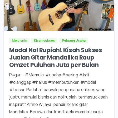
0
0
Ide bisnis
Kisah sukses
Peluang Usaha
Modal Nol Rupiah! Kisah Sukses
Jualan Gitar Mandalika Raup
Omzet Puluhan Juta per Bulan
Pugur – #Memulai #usaha #sering #kali
#dianggap #harus #membutuhkan #modal
#besar. Padahal, banyak pengusaha sukses yang
justru memulai bisnis dari nol rupiah, termasuk kisah
inspiratif Alfino Wijaya, pendiri brand gitar
Mandalika. Berawal dari kondisi ekonomi keluarga