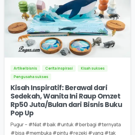
0
0
Artikel bisnis
Cerita inspirasi
Kisah sukses
Pengusaha sukses
Kisah Inspiratif: Berawal dari
Sedekah, Wanita Ini Raup Omzet
Rp50 Juta/Bulan dari Bisnis Buku
Pop Up
Pugur – #Niat #baik #untuk #berbagi #ternyata
#bisa #membuka #pintu #rezeki #yang #tak