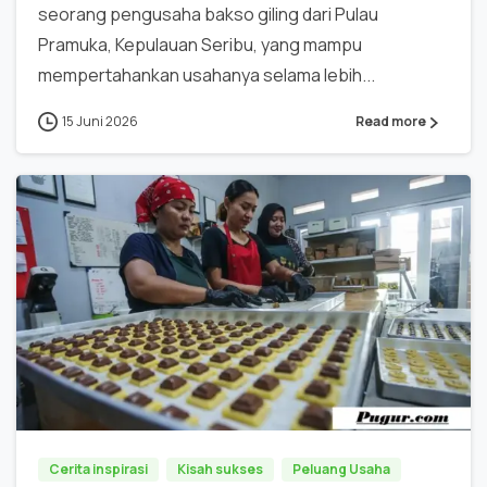
seorang pengusaha bakso giling dari Pulau
Pramuka, Kepulauan Seribu, yang mampu
mempertahankan usahanya selama lebih...
15 Juni 2026
Read more
0
0
Cerita inspirasi
Kisah sukses
Peluang Usaha