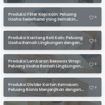
Permintaan yang Terus Meningkat
Produksi Filter Kopi Kain: Peluang
0
Usaha Sederhana yang Semakin
Diminati Pecinta Kopi
Produksi Kantong Roti Kain: Peluang
0
Usaha Ramah Lingkungan dengan
Prospek Menjanjikan
Produksi Lembaran Beeswax Wrap:
0
Peluang Usaha Ramah Lingkungan
yang Menjanjikan
Produksi Divider Karton Kemasan:
0
Peluang Bisnis Menjanjikan dengan
Permintaan yang Terus Meningkat