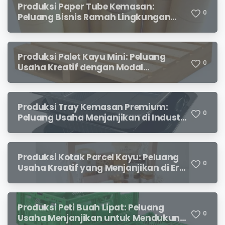
Produksi Paper Tube Kemasan:
0
Peluang Bisnis Ramah Lingkungan
dengan Prospek Cerah
Produksi Palet Kayu Mini: Peluang
0
Usaha Kreatif dengan Modal
Terjangkau dan Potensi Keuntungan
Menjanjikan
Produksi Tray Kemasan Premium:
0
Peluang Usaha Menjanjikan di Industri
Packaging Modern
Produksi Kotak Parcel Kayu: Peluang
0
Usaha Kreatif yang Menjanjikan di Era
Kemasan Premium
Produksi Peti Buah Lipat: Peluang
0
Usaha Menjanjikan untuk Mendukung