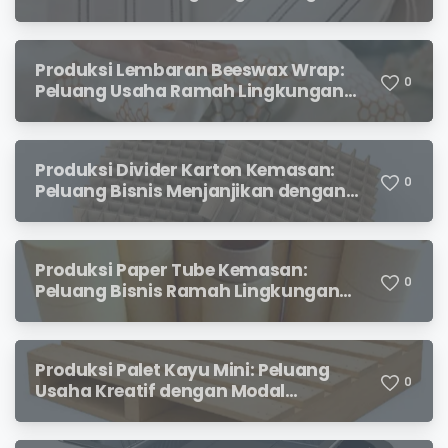
Prospek Menjanjikan
Produksi Lembaran Beeswax Wrap:
0
Peluang Usaha Ramah Lingkungan
yang Menjanjikan
Produksi Divider Karton Kemasan:
0
Peluang Bisnis Menjanjikan dengan
Permintaan yang Terus Meningkat
Produksi Paper Tube Kemasan:
0
Peluang Bisnis Ramah Lingkungan
dengan Prospek Cerah
Produksi Palet Kayu Mini: Peluang
0
Usaha Kreatif dengan Modal
Terjangkau dan Potensi Keuntungan
Menjanjikan