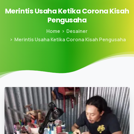
Merintis
Usaha
Ketika
Corona
Kisah
Pengusaha
Home
Desainer
Merintis Usaha Ketika Corona Kisah Pengusaha