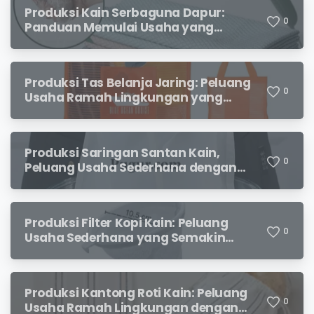
Produksi Kain Serbaguna Dapur:
0
Panduan Memulai Usaha yang
Menjanjikan untuk Pebisnis Pemula
Produksi Tas Belanja Jaring: Peluang
0
Usaha Ramah Lingkungan yang
Menjanjikan
Produksi Saringan Santan Kain,
0
Peluang Usaha Sederhana dengan
Permintaan yang Terus Meningkat
Produksi Filter Kopi Kain: Peluang
0
Usaha Sederhana yang Semakin
Diminati Pecinta Kopi
Produksi Kantong Roti Kain: Peluang
0
Usaha Ramah Lingkungan dengan