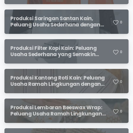
Menjanjikan
Produksi Saringan Santan Kain,
0
Peluang Usaha Sederhana dengan
Permintaan yang Terus Meningkat
Produksi Filter Kopi Kain: Peluang
0
Usaha Sederhana yang Semakin
Diminati Pecinta Kopi
Produksi Kantong Roti Kain: Peluang
0
Usaha Ramah Lingkungan dengan
Prospek Menjanjikan
Produksi Lembaran Beeswax Wrap:
0
Peluang Usaha Ramah Lingkungan
yang Menjanjikan
X