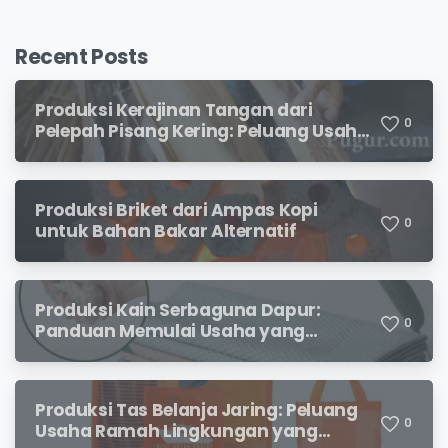
Recent Posts
Produksi Kerajinan Tangan dari
0
Pelepah Pisang Kering: Peluang Usaha
Kreatif Bernilai Jual
Produksi Briket dari Ampas Kopi
0
untuk Bahan Bakar Alternatif
Produksi Kain Serbaguna Dapur:
0
Panduan Memulai Usaha yang
Menjanjikan untuk Pebisnis Pemula
Produksi Tas Belanja Jaring: Peluang
0
Usaha Ramah Lingkungan yang